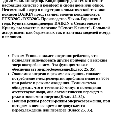
До 20 м. кв. Инвертор. Кондиционер для тех кто ценит
настоящее качество и комфорт в своем доме или офисе.
Неизменный лидер в индустрии климатической техники
концерн DAIKIN представляет модель кондиционера
FTXB20C / RXB20C. Производство Чехии. Гарантия 3
года. Купить кондиционеры DAIKIN в Севастополе и
Крыму вы можете в магазине "Севсат Климат". Большой
ассортимент как бюджетных так и элитных моделей всегда
в наличии.
Режим Еcono
- снижает энергопотребление, что
позволяет использовать другие приборы с высоким
энергопотреблением. Эта функция также
обеспечивает энергосбережение.(Класс 25, 35).
Экономия энергии в режиме ожидания
- снижает
потребление электроэнергии приблизительно на 80%
при работе в режиме ожидания. Если система
обнаружит, что в течение 20 минут в помещении
отсутствуют люди, она автоматически перейдет в
режим экономии энергии.(Класс 25, 35).
Ночной режим работы
-режим энергосбережения, при
котором в ночное время не допускается
переохлаждение или перегрев.(Класс 25, 35).