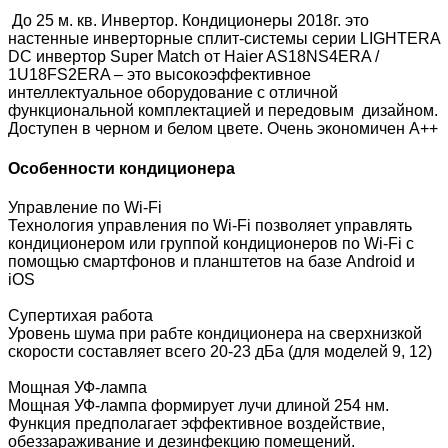
До 25 м. кв. Инвертор. Кондиционеры 2018г. это
н
астенные инверторные сплит-системы серии LIGHTERA
DC инвертор Super Match от Haier AS18NS4ERA /
1U18FS2ERA – это высокоэффективное
интеллектуальное оборудование с отличной
функциональной комплектацией и передовым дизайном.
Доступен в черном и белом цвете. Очень экономичен А++
Особенности кондиционера
Управление по Wi-Fi
Технология управления по Wi-Fi позволяет управлять
кондиционером или группой кондиционеров по Wi-Fi с
помощью смартфонов и планштетов на базе Android и
iOS
Супертихая работа
Уровень шума при рабте кондиционера на сверхнизкой
скорости составляет всего 20-23 дБа (для моделей 9, 12)
Мощная УФ-лампа
Мощная УФ-лампа формирует лучи длиной 254 нм.
Функция предполагает эффективное воздействие,
обеззараживание и дезинфекцию помещений.