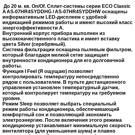
До 20 м. кв. On/Of.
Сплит-системы серии ECO Classic
A AS-07HR4SYDDHG / AS-07HR4SYDDHW оснащены
информативным LED-дисплеем с удобной
индикацией режимов работы и имеют высокий класс
энергоэффективности А.
Внутренний корпус прибора выполнен из
высококачественного пластика и имеет вставку
цвета Silver (серебряный).
Система фильтрации оснащена пылевым фильтром,
который благодаря мелкой сетке защищает
внутренности кондиционера для его долговечной
работы.
Функция I Feel (Я ощущаю) позволяет
контролировать температуру непосредственно
рядом с пользователем. В пульте дистанционного
управления установлен температурный датчик,
который контролирует температуру на требуемом
уровне.
Режим Sleep позволяет выбрать специальный
режим работы кондиционера, обеспечивающий
комфортный сон и позволяющий экономить
электроэнергию. После включения этого режима
кондиционер устанавливает минимальную скорость
вентилятора (для уменьшения шума) и плавно