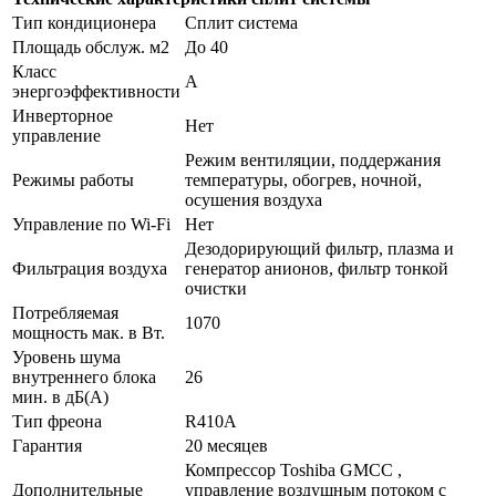
Тип кондиционера
Сплит система
Площадь обслуж. м2
До 40
Класс
А
энергоэффективности
Инверторное
Нет
управление
Режим вентиляции, поддержания
Режимы работы
температуры, обогрев, ночной,
осушения воздуха
Управление по Wi-Fi
Нет
Дезодорирующий фильтр, плазма и
Фильтрация воздуха
генератор анионов, фильтр тонкой
очистки
Потребляемая
1070
мощность мак. в Вт.
Уровень шума
внутреннего блока
26
мин. в дБ(А)
Тип фреона
R410А
Гарантия
20 месяцев
Компрессор Toshiba GMCC ,
Дополнительные
управление воздушным потоком с