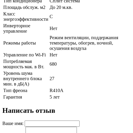
Тип кондиционера
Сплит система
Площадь обслуж. м2
До 20 м.кв.
Класс
C
энергоэффективности
Инверторное
Нет
управление
Режим вентиляции, поддержания
Режимы работы
температуры, обогрев, ночной,
осушения воздуха
Управление по Wi-Fi
Нет
Потребляемая
680
мощность мак. в Вт.
Уровень шума
внутреннего блока
27
мин. в дБ(А)
Тип фреона
R410А
Гарантия
5 лет
Написать отзыв
Ваше имя: